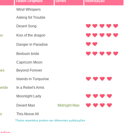
Títulos Originais
Séries
Valorização
Wind Whispers
Asking fot Trouble
Desert Song
no
Kiss of the dragon
Danger in Paradise
Bedouin bride
Capricorn Moon
ses
Beyond Forever
Islands in Turquoise
belde
In a Rebel's Arms
Moonlight Lady
o
Desert Man
Midnight Man
do
This Above All
Títulos repetidos podem ser diferentes publicações
cados