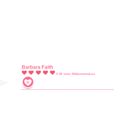
Barbara Faith
5
38
votos
5944
comentários