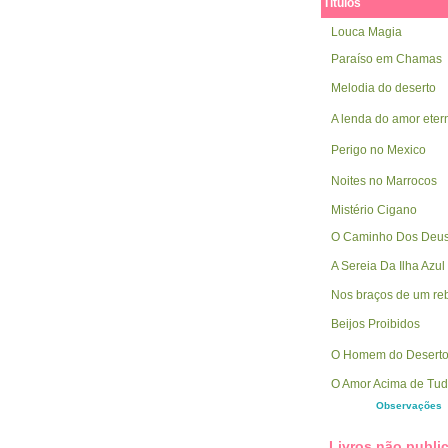
Títulos
Louca Magia
Paraíso em Chamas
Melodia do deserto
A lenda do amor eter
Perigo no Mexico
Noites no Marrocos
Mistério Cigano
O Caminho Dos Deu
A Sereia Da Ilha Azul
Nos braços de um re
Beijos Proibidos
O Homem do Desert
O Amor Acima de Tu
Observações
Livros não publi