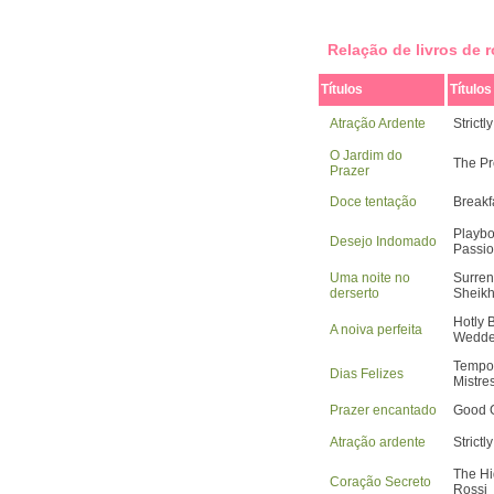
Relação de livros de
Títulos
Títulos
Atração Ardente
Strictl
O Jardim do
The Pr
Prazer
Doce tentação
Breakf
Playbo
Desejo Indomado
Passi
Uma noite no
Surren
derserto
Sheik
Hotly 
A noiva perfeita
Wedd
Tempor
Dias Felizes
Mistre
Prazer encantado
Good G
Atração ardente
Strictl
The Hi
Coração Secreto
Rossi