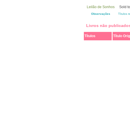
Leilão de Sonhos
Sold t
Observações
Títulos 
Livros não publicado
Títulos
Título Orig