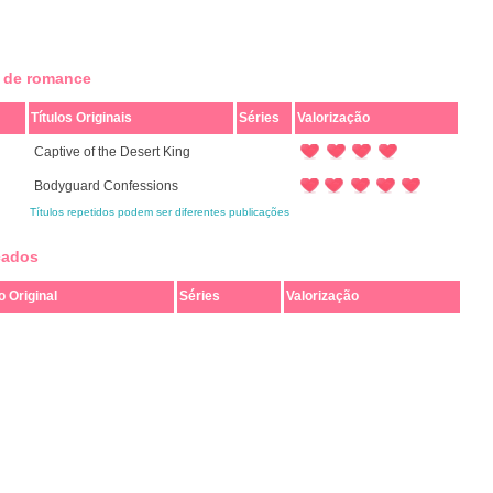
s de romance
Títulos Originais
Séries
Valorização
Captive of the Desert King
Bodyguard Confessions
Títulos repetidos podem ser diferentes publicações
cados
o Original
Séries
Valorização