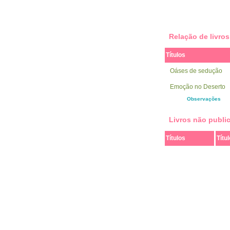
Relação de livro
Títulos
Oáses de sedução
Emoção no Deserto
Observações
Livros não publi
Títulos
Títul