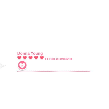
Donna Young
5
5
votos
18
comentários