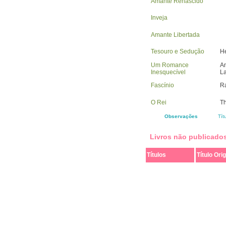
Amante Renascido
Inveja
Amante Libertada
Tesouro e Sedução
He
Um Romance
An
Inesquecível
L
Fascínio
R
O Rei
T
Observações
Tít
Livros não publicado
Títulos
Título Orig