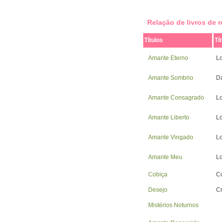
Relação de livros de
Títulos
Tí
Amante Eterno
Lo
Amante Sombrio
D
Amante Consagrado
Lo
Amante Liberto
L
Amante Vingado
L
Amante Meu
L
Cobiça
C
Desejo
C
Mistérios Noturnos