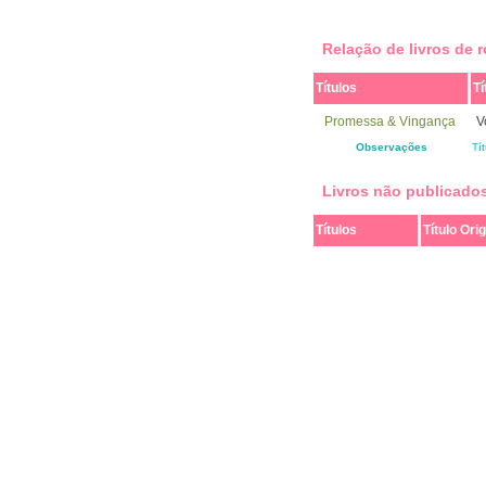
Relação de livros de
Títulos
Tí
Promessa & Vingança
V
Observações
Tí
Livros não publicado
Títulos
Título Orig