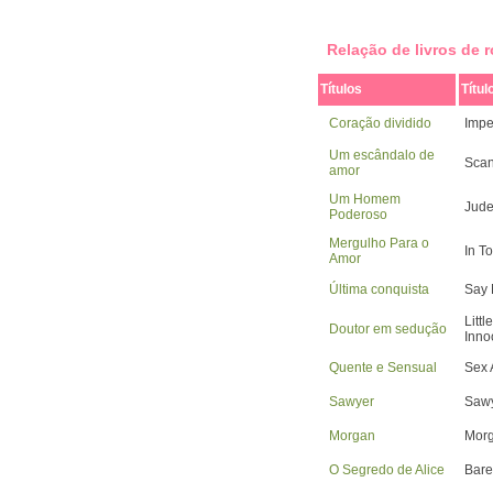
Relação de livros de
Títulos
Títul
Coração dividido
Impe
Um escândalo de
Scan
amor
Um Homem
Jude
Poderoso
Mergulho Para o
In T
Amor
Última conquista
Say 
Littl
Doutor em sedução
Inno
Quente e Sensual
Sex 
Sawyer
Saw
Morgan
Mor
O Segredo de Alice
Bare 