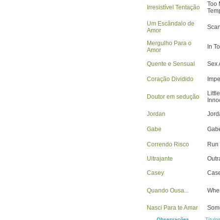
Too
Irresistível Tentação
Temp
Um Escândalo de
Scan
Amor
Mergulho Para o
In T
Amor
Quente e Sensual
Sex 
Coração Dividido
Impe
Littl
Doutor em sedução
Inno
Jordan
Jord
Gabe
Gab
Correndo Risco
Run 
Ultrajante
Outr
Casey
Cas
Quando Ousa...
Whe
Nasci Para te Amar
Some
Observações
Título