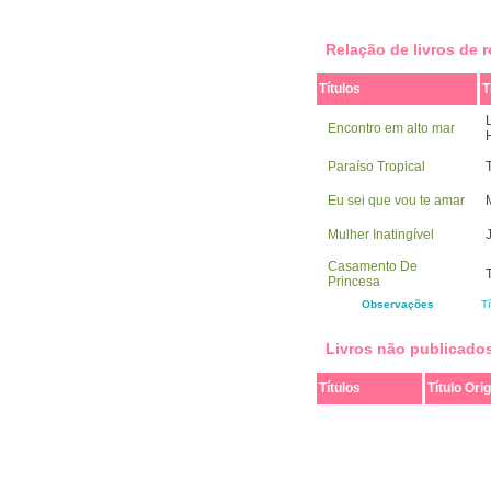
Relação de livros de
Títulos
T
Encontro em alto mar
Paraíso Tropical
Eu sei que vou te amar
Mulher Inatingível
Casamento De
Princesa
Observações
T
Livros não publicado
Títulos
Título Orig