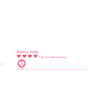
Nancy John
4
35
votos
54
comentários