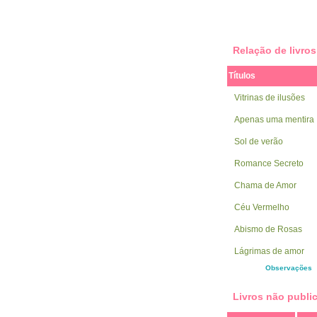
Relação de livro
Títulos
Vitrinas de ilusões
Apenas uma mentira
Sol de verão
Romance Secreto
Chama de Amor
Céu Vermelho
Abismo de Rosas
Lágrimas de amor
Observações
Livros não publi