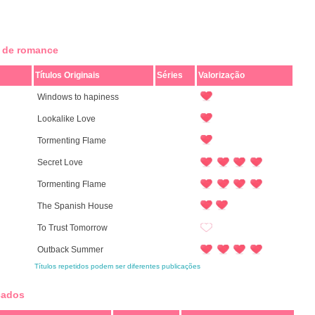
s de romance
Títulos Originais
Séries
Valorização
Windows to hapiness
Lookalike Love
Tormenting Flame
Secret Love
Tormenting Flame
The Spanish House
To Trust Tomorrow
Outback Summer
Títulos repetidos podem ser diferentes publicações
cados