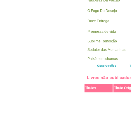
Nas Asas Da Paixão
O Fogo Do Desejo
Doce Entrega
Promessa de vida
Sublime Rendição
Sedutor das Montanhas
Paixão em chamas
Observações
T
Livros não publicado
Títulos
Título Orig