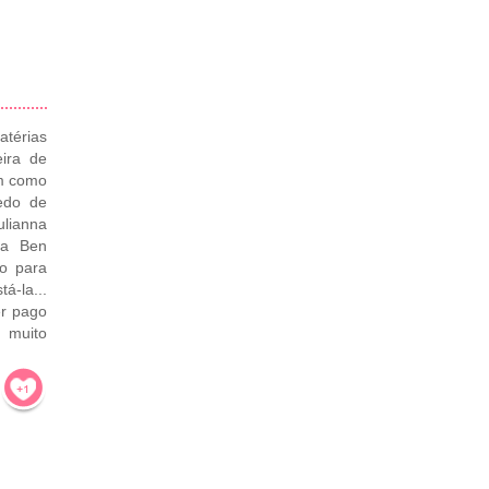
atérias
ira de
em como
edo de
ulianna
sa Ben
jo para
á-la...
er pago
 muito
!