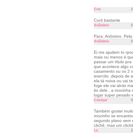
Cris
2
Curti bastante
Anônimo
0
Para: Anônimo. Pela 
Anônimo
0
Ei me ajudem to rpo
mais ou menos é que 
passar um título pra
que acontece algo co
casamento ou os 2 vã
exercito ,depois de 
ela tá noiva ou vai 
foge ele vai atrás m
tio dele , a mocinha
lugar super pesado e
Costaar
0
Também gostei muito
mocinho se encantou 
segundo plano sem e
clichê, mas um clic
Lu
2