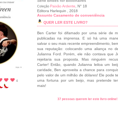
Série Brides for Billionaires
Paixão Ardente
, N° 18
Coleção
Editora Harlequin
,
2018
Assunto Casamento de conveniência
QUER LER ESTE LIVRO?
Ben Carter foi difamado por uma série de m
publicadas na imprensa. E só há uma mane
salvar o seu mais recente empreendimento, b
sua reputação: colocando uma aliança no d
Julianna Ford. Porém, ele não contava que J
rejeitaria sua proposta. Mas ninguém recu
Carter! Então, quando Julianna leiloa um bei
caridade, Ben aproveita a chance para conquist
pelo valor de um milhão de dólares! Ele pode t
uma fortuna por um beijo, mas pretende ter
4
mais!
37 pessoas querem ler este livro online