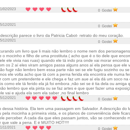
1/02/2023
0 Gostei
5/12/2021
0 Gostei
descrição parece o livro da Patricia Cabot- retrato do meu coração.
5/12/2021
0 Gostei
curando um livro que li mais não lembro o nome nem dos personagens
o mocinho e filho de uma prostituta ( acho que é o tio dele que encon
 ele ele vivia nas ruas) quando ele tá indo pra onde vai morar encontra
m os 2 aí eles viram amigos passa alguns anos aí ela pensa que ele v
o fugir não lembro bem essa parte não sei se ele fugiu sozinho ou se 
anos ele volta acho que tá com a perna ferida ela encontra ele numa f
tar com um pretendente e ele chega e faz um aue aí ela dá um soco na 
ais como ele tá ferido ela já foi embora ,não sei se é tia dela ou amiga
 não lembro que ela pinta ou se faz artes e que quer fazer uma expos
le vai e ajuda ela sem ela saber ,no final lembro
5/12/2021
0 Gostei
 dessa história. Ela tem uma passagem em Salvador. A descrição do lu
pela mocinha a primeira vista, e os planos de conveniência dele fic
le perceber. A cada dia que eles passam juntos, vão se conhecendo 
hê que vale a pena. E é MUITO HOT!!!!
1/11/2021
0 Gostei