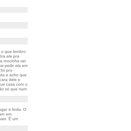
 o que lembro
tra ele pra
 a mocinha sei
ai pedir ela em
foi pro
esta e acho que
cara dele e
 que casa com o
ição só que num
gar é linda. O
aram em
mais. É um