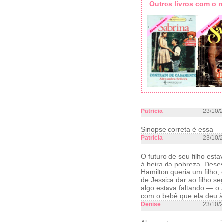
Outros livros com o
Patricia
23/10/
Sinopse correta é essa
Patricia
23/10/
O futuro de seu filho est
à beira da pobreza. Deses
Hamilton queria um filho,
de Jessica dar ao filho se
algo estava faltando — o
com o bebê que ela deu à 
Denise
23/10/