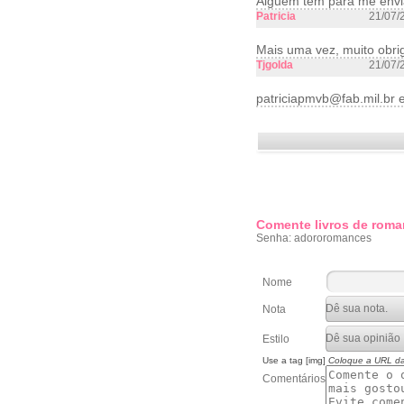
Alguem tem para me envi
Patricia
21/07/
Mais uma vez, muito obrig
Tjgolda
21/07/
patriciapmvb@fab.mil.br 
Comente livros de roma
Senha: adororomances
Nome
Nota
Estilo
Use a tag [img]
Coloque a URL d
Comentários