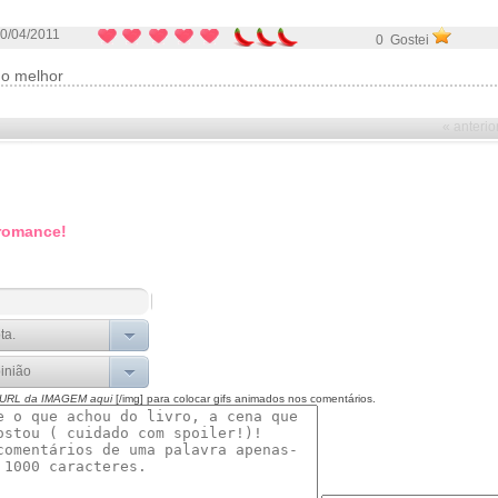
0/04/2011
0 Gostei
 o melhor
« anterio
 romance!
 URL da IMAGEM aqui
[/img] para colocar gifs animados nos comentários.