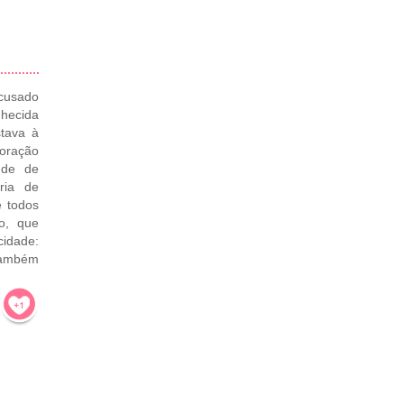
cusado
hecida
tava à
oração
nde de
ria de
e todos
o, que
cidade:
 também
!