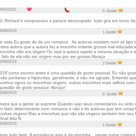
0/02/2021
0 Gostei
cil, Richard é inexpressivo e parece desocupado. tudo gira em torno da 
0/08/2019
1 Gostei
e vista Eu gosto de de um romance . As autoras insistem num só tipo
mesma autora que a autora fez a mocinha irritante grossa mal educada
ocinha não era virgem Ou seja a autora repete a mesma situação e e
 fato de ela não ser virgem mas por ser grossa Abraço
0/08/2019
2 Gostei
019"como escrevi antes é uma questão de gosto pessoal. Eu não gos
 são puritanas e hipócritas, geralmente, e não me agrada. Entendo qu
cinhos ogros ou mocinhas virgens, outras mocinhos mais velhos com
questão de gosto pessoal. Abraço!
0/08/2019
0 Gostei
aneira que a gente se exprime Quando vejo seus comentários eu sinto
um fator determinante num romance e não e As autoras que tem umas f
inhas virgens Mas a mocinhas que não são virgens também tem seu fin
nal feliz N
0/08/2019
1 Gostei
, mas tudo bem. A arrogância aqui é da mocinha... pense numa criatur