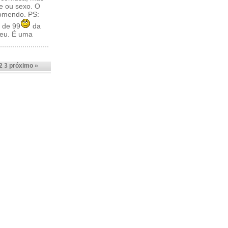
e ou sexo. O
comendo. PS:
 de 99
da
meu. É uma
2
3
próximo »