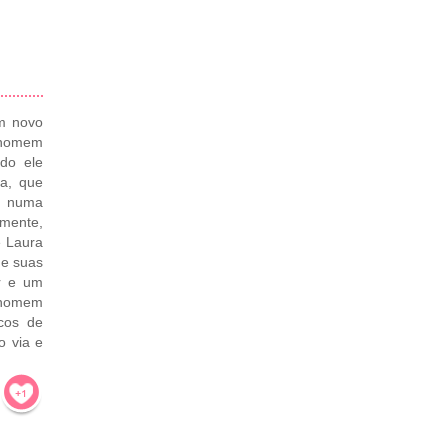
m novo
 homem
do ele
da, que
, numa
mente,
e Laura
de suas
ar e um
e homem
cos de
o via e
!