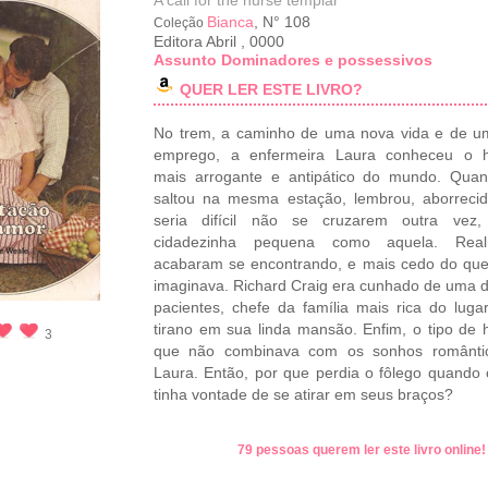
A call for the nurse templar
Bianca
, N° 108
Coleção
Editora Abril
,
0000
Assunto Dominadores e possessivos
QUER LER ESTE LIVRO?
No trem, a caminho de uma nova vida e de u
emprego, a enfermeira Laura conheceu o
mais arrogante e antipático do mundo. Quan
saltou na mesma estação, lembrou, aborreci
seria difícil não se cruzarem outra vez
cidadezinha pequena como aquela. Real
acabaram se encontrando, e mais cedo do qu
imaginava. Richard Craig era cunhado de uma 
pacientes, chefe da família mais rica do lug
tirano em sua linda mansão. Enfim, o tipo d
3
que não combinava com os sonhos românti
Laura. Então, por que perdia o fôlego quando 
tinha vontade de se atirar em seus braços?
79 pessoas querem ler este livro online