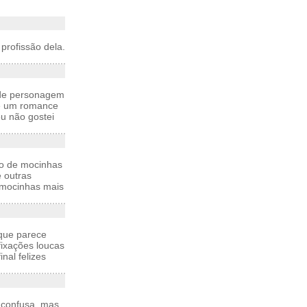
profissão dela.
 de personagem
 e um romance
u não gostei
to de mocinhas
e outras
 mocinhas mais
 que parece
ixações loucas
al felizes
a confusa, mas