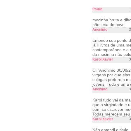
Paulla
1
mocinha bruta e difí
não leria de novo.
Anonimo
3
Entendo seu ponto d
já li livros de uma 
contemporâneo e a m
da mocinha não pelo
Karol Xavier
3
Oi "Anônimo 30/08/2
virgens por que elas
colegas preferem mo
jovens. Tudo é uma 
Anonimo
3
Karol tudo vai da m
que a virgindade e 
eem só escrever moc
Todas merecem seu fi
Karol Xavier
3
Não entendi o titulo