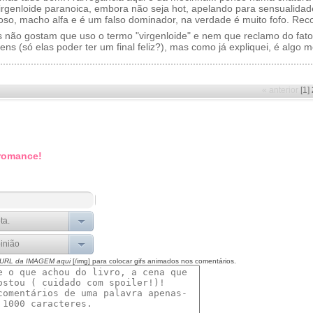
irgenloide paranoica, embora não seja hot, apelando para sensualidad
oso, macho alfa e é um falso dominador, na verdade é muito fofo. Re
 não gostam que uso o termo "virgenloide" e nem que reclamo do fato
ns (só elas poder ter um final feliz?), mas como já expliquei, é algo 
« anterior
[1]
 romance!
 URL da IMAGEM aqui
[/img] para colocar gifs animados nos comentários.