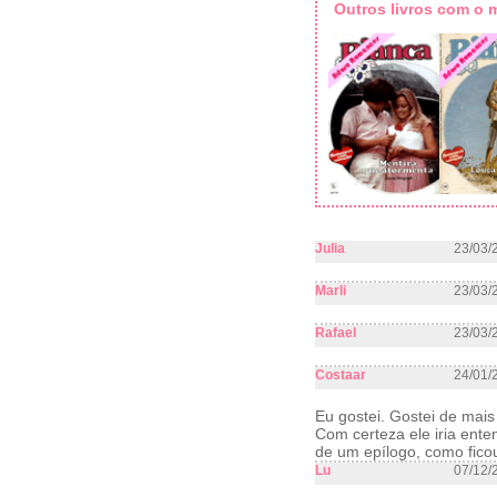
Outros livros com o
Julia
23/03/
Marli
23/03/
Rafael
23/03/
Costaar
24/01/
Eu gostei. Gostei de mai
Com certeza ele iria ente
de um epílogo, como ficou
Lu
07/12/