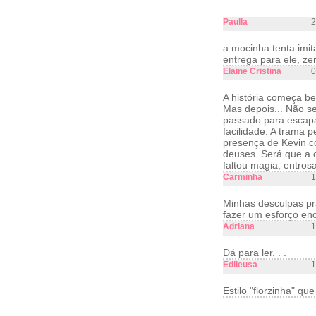
Paulla
2
a mocinha tenta imi
entrega para ele, ze
Elaine Cristina
0
A história começa b
Mas depois... Não s
passado para escap
facilidade. A trama
presença de Kevin c
deuses. Será que a 
faltou magia, entros
Carminha
1
Minhas desculpas pr
fazer um esforço eno
Adriana
1
Dá para ler. . .
Edileusa
1
Estilo "florzinha" q