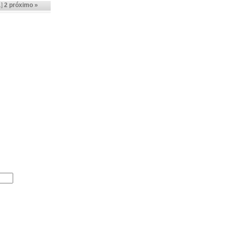
1]
2
próximo »