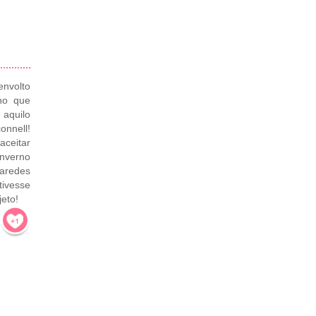
envolto
ho que
 aquilo
onnell!
ceitar
nverno
paredes
tivesse
jeto!
!