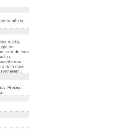
quanto não se
nho durão.
ugia no
e se ilude com
eita a
resente dos
vro ruim mas
s sonharem.
da. Precisei
a.