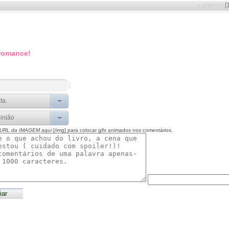
« anterior
[
 romance!
 URL da IMAGEM aqui
[/img] para colocar gifs animados nos comentários.