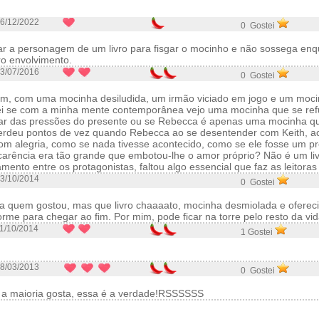
6/12/2022
0 Gostei
tar a personagem de um livro para fisgar o mocinho e não sossega en
ro envolvimento.
3/07/2016
0 Gostei
em, com uma mocinha desiludida, um irmão viciado em jogo e um moci
ei se com a minha mente contemporânea vejo uma mocinha que se ref
ar das pressões do presente ou se Rebecca é apenas uma mocinha qu
 perdeu pontos de vez quando Rebecca ao se desentender com Keith, ac
om alegria, como se nada tivesse acontecido, como se ele fosse um p
carência era tão grande que embotou-lhe o amor próprio? Não é um li
amento entre os protagonistas, faltou algo essencial que faz as leitora
3/10/2014
0 Gostei
a quem gostou, mas que livro chaaaato, mocinha desmiolada e ofereci
rme para chegar ao fim. Por mim, pode ficar na torre pelo resto da vid
1/10/2014
1 Gostei
8/03/2013
0 Gostei
ue a maioria gosta, essa é a verdade!RSSSSSS