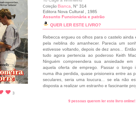
To Cage a Whirlwind
Bianca
, N° 314
Coleção
Editora Nova Cultural
,
1985
Assunto Funcionária e patrão
QUER LER ESTE LIVRO?
Rebecca ergueu os olhos para o castelo ainda 
pela neblina do amanhecer. Parecia um son
estivesse voltando, depois de dez anos... Então
tudo agora pertencia ao poderoso Keith Mac
Ninguém compreendera sua ansiedade em a
aquela oferta de emprego. Passar o longo i
numa ilha perdida, quase prisioneira entre as 
seculares, seria uma loucura... se ela não es
disposta a realizar um estranho e fascinante pro
3
9 pessoas querem ler este livro online