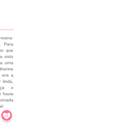
rmeira-
. Para
por que
a visto
va uma
therine
a era a
 linda,
ança o
o havia
ixonada
el.
!