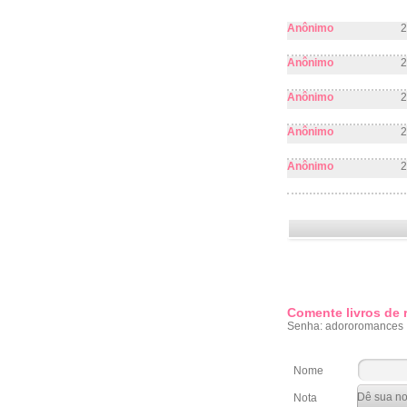
Anônimo
2
Anônimo
2
Anônimo
2
Anônimo
2
Anônimo
2
Comente livros de
Senha: adororomances
Nome
Nota