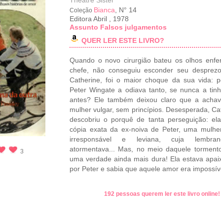
Theatre Sister
Bianca
, N° 14
Coleção
Editora Abril
,
1978
Assunto Falsos julgamentos
QUER LER ESTE LIVRO?
Quando o novo cirurgião bateu os olhos enfe
chefe, não conseguiu esconder seu desprezo
Catherine, foi o maior choque da sua vida: 
Peter Wingate a odiava tanto, se nunca a tinh
antes? Ele também deixou claro que a acha
mulher vulgar, sem princípios. Desesperada, Ca
descobriu o porquê de tanta perseguição: el
cópia exata da ex-noiva de Peter, uma mulher
irresponsável e leviana, cuja lembr
atormentava... Mas, no meio daquele torment
3
uma verdade ainda mais dura! Ela estava apa
por Peter e sabia que aquele amor era impossív
192 pessoas querem ler este livro online