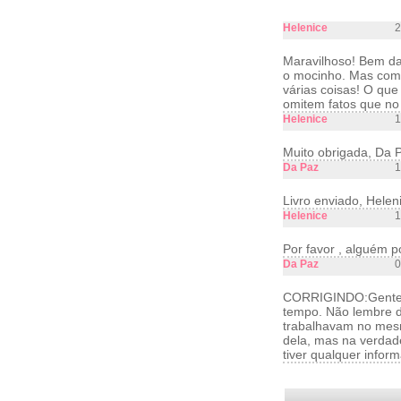
Helenice
2
Maravilhoso! Bem daq
o mocinho. Mas como 
várias coisas! O que
omitem fatos que no
Helenice
1
Muito obrigada, Da 
Da Paz
1
Livro enviado, Helen
Helenice
1
Por favor , alguém 
Da Paz
0
CORRIGINDO:Gente, g
tempo. Não lembre d
trabalhavam no mesm
dela, mas na verdad
tiver qualquer infor