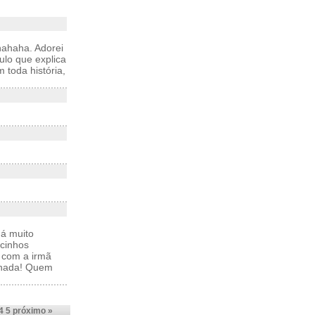
hahaha. Adorei
ulo que explica
 toda história,
á muito
ocinhos
 com a irmã
 nada! Quem
4
5
próximo »