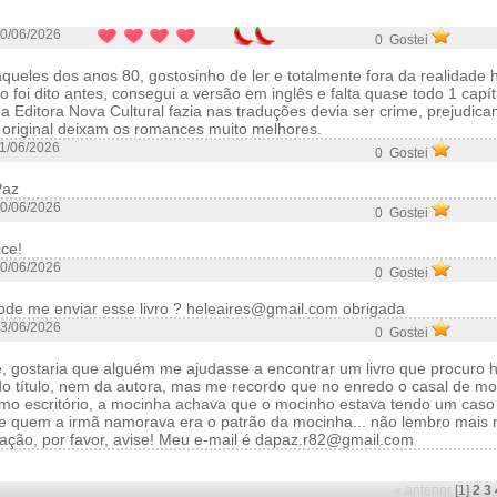
0/06/2026
0 Gostei
ueles dos anos 80, gostosinho de ler e totalmente fora da realidade 
foi dito antes, consegui a versão em inglês e falta quase todo 1 capít
 a Editora Nova Cultural fazia nas traduções devia ser crime, prejudicam
 original deixam os romances muito melhores.
1/06/2026
0 Gostei
Paz
0/06/2026
0 Gostei
ice!
0/06/2026
0 Gostei
pode me enviar esse livro ? heleaires@gmail.com obrigada
3/06/2026
0 Gostei
ostaria que alguém me ajudasse a encontrar um livro que procuro h
o título, nem da autora, mas me recordo que no enredo o casal de m
o escritório, a mocinha achava que o mocinho estava tendo um caso
e quem a irmã namorava era o patrão da mocinha... não lembro mais
mação, por favor, avise! Meu e-mail é dapaz.r82@gmail.com
« anterior
[1]
2
3