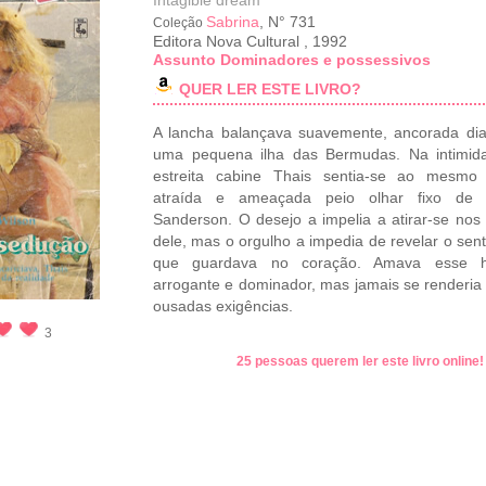
Intagible dream
Sabrina
, N° 731
Coleção
Editora Nova Cultural
,
1992
Assunto Dominadores e possessivos
QUER LER ESTE LIVRO?
A lancha balançava suavemente, ancorada di
uma pequena ilha das Bermudas. Na intimid
estreita cabine Thais sentia-se ao mesmo
atraída e ameaçada peio olhar fixo de
Sanderson. O desejo a impelia a atirar-se nos
dele, mas o orgulho a impedia de revelar o sen
que guardava no coração. Amava esse
arrogante e dominador, mas jamais se renderia
ousadas exigências.
3
25 pessoas querem ler este livro online