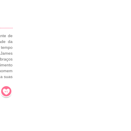
ante de
ade da
 tempo
 James
 braços
timento
 homem
 a suas
!