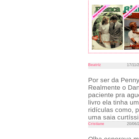
Beatriz
17/11/
Por ser da Penn
Realmente o Dani
paciente pra ague
livro ela tinha 
ridículas como, 
uma saia curtís
Cristiane
20/06/
Olha esperava ma