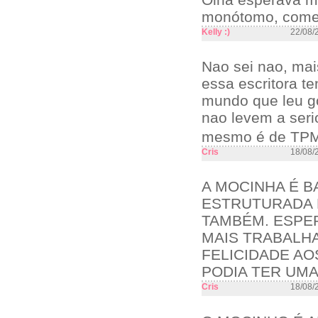
monótomo, começa
Kelly :)
22/08/
Nao sei nao, ma
essa escritora t
mundo que leu go
nao levem a seri
mesmo é de TPM
Cris
18/08/
A MOCINHA É B
ESTRUTURADA 
TAMBÉM. ESPER
MAIS TRABALHA
FELICIDADE AO
PODIA TER UM
Cris
18/08/