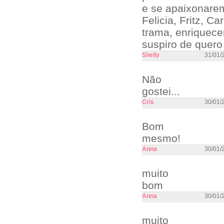
e se apaixonare
Felicia, Fritz, C
trama, enriquece
suspiro de quer
Shelly
31/01/
Não
gostei...
Cris
30/01/
Bom
mesmo!
Anna
30/01/
muito
bom
Anna
30/01/
muito