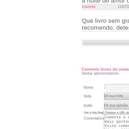
a noite de amor 
Lourena
12/07/
Que livro sem gr
recomendo. dete
Comente livros de roma
Senha: adororomances
Nome
Nota
Estilo
Use a tag [img]
Coloque a URL d
Comentários