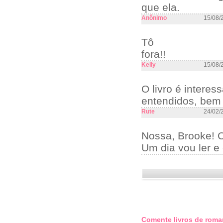
que ela.
Anônimo
15/08/
Tô
fora!!
Kelly
15/08/
O livro é interes
entendidos, bem 
Rute
24/02/
Nossa, Brooke! C
Um dia vou ler e 
Comente livros de roma