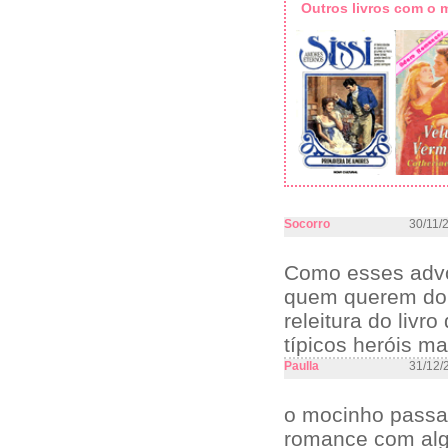
Outros livros com o
Socorro
30/11/
Como esses advo
quem querem dor
releitura do liv
típicos heróis m
Paulla
31/12/
o mocinho passa 
romance com algu