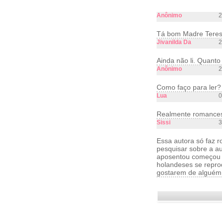
Anônimo
2
Tá bom Madre Teres
Jivanilda Da
2
Ainda não li. Quanto
Anônimo
2
Como faço para ler? 
Lua
0
Realmente romances e
Sissi
3
Essa autora só faz r
pesquisar sobre a a
aposentou começou a
holandeses se repro
gostarem de alguém