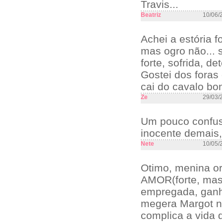
Travis...
Beatriz
10/06/
Achei a estória f
mas ogro não... 
forte, sofrida, 
Gostei dos foras 
cai do cavalo bo
Ze
29/03/
Um pouco confus
inocente demais, 
Nete
10/05/
Otimo, menina o
AMOR(forte, mas
empregada, ganh
megera Margot no
complica a vida 