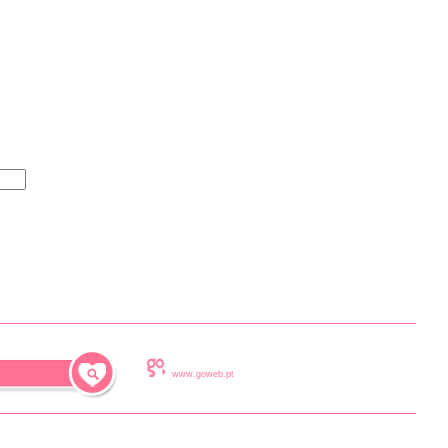
www.goweb.pt