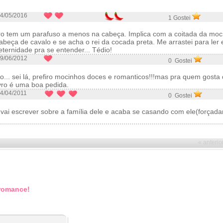
4/05/2016
1 Gostei
ro tem um parafuso a menos na cabeça. Implica com a coitada da moc
cabeça de cavalo e se acha o rei da cocada preta. Me arrastei para ler 
ernidade pra se entender... Tédio!
9/06/2012
0 Gostei
ro... sei lá, prefiro mocinhos doces e romanticos!!!mas pra quem gost
vro é uma boa pedida.
4/04/2011
0 Gostei
vai escrever sobre a família dele e acaba se casando com ele(forçada
« anterio
 romance!