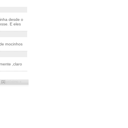
inha desde o
esse. E eles
a de mocinhos
mente ,claro
r
[1]
próximo »