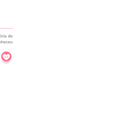
ória de
onheceu
!