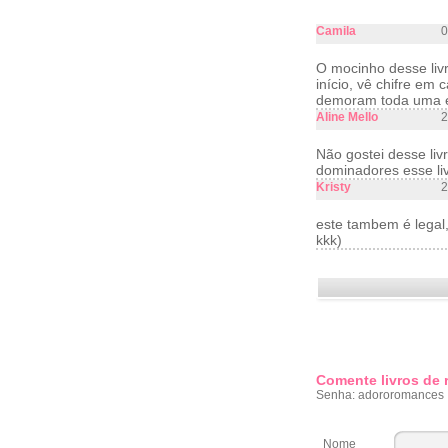
Camila
0
O mocinho desse liv
início, vê chifre em 
demoram toda uma et
Aline Mello
2
Não gostei desse liv
dominadores esse li
Kristy
2
este tambem é legal,
kkk)
Comente livros de
Senha: adororomances
Nome