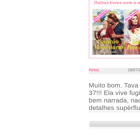
Outros livros com o
Heloa
28/07/
Muito bom. Tava
37!!! Ela vive fu
bem narrada, nad
detalhes supérfl