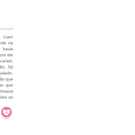
, Liam
ente na
 havia
com ele
arlett,
xão. Só
udado:
ção que
ber que
tinuava
eles se
!