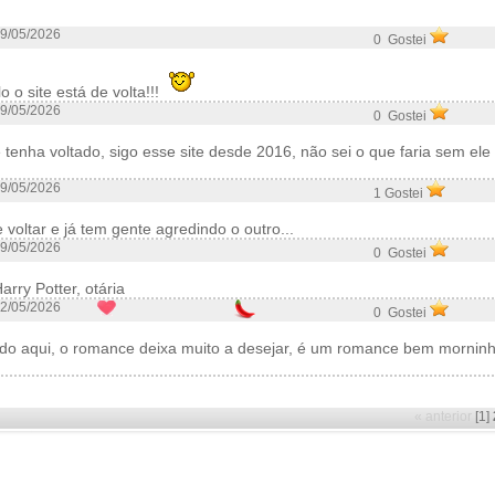
9/05/2026
0 Gostei
o o site está de volta!!!
9/05/2026
0 Gostei
e tenha voltado, sigo esse site desde 2016, não sei o que faria sem ele
9/05/2026
1 Gostei
 voltar e já tem gente agredindo o outro...
9/05/2026
0 Gostei
arry Potter, otária
2/05/2026
0 Gostei
do aqui, o romance deixa muito a desejar, é um romance bem mornin
« anterior
[1]