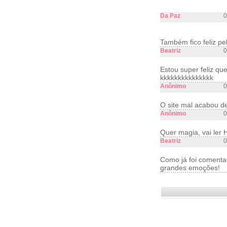
Da Paz
0
Também fico feliz pel
Beatriz
0
Estou super feliz qu
kkkkkkkkkkkkkkk
Anônimo
0
O site mal acabou de
Anônimo
0
Quer magia, vai ler H
Beatriz
0
Como já foi comenta
grandes emoções!