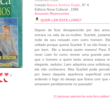
Untamed Lover
Bianca Sonhos Duplo
, N° 4
Coleção
Editora Nova Cultural
,
1996
Assunto Reencontro
QUER LER ESTE LIVRO?
Depois de ficar desaparecido por dez anos
entrara na vida da ex-mulher, Scarlett, justam
noite de seu noivado com outro homem. Ele
voltado porque queria Scarlett. E se não fosse 
por bem.. Ele a levaria assim mesmo! Para Sc
rever Liam foi como reviver uma grande pai
que o homem a quem tanto amara estava m
elegante, sedutor, Liam adquirira uma sofistica
ela não conhecera. Mas Scarlett pode perce
por baixo daquela aparência superficial con
3
ardendo o fogo do desejo que fizera com que 
amassem perdidamente no passado!
21 pessoas querem ler este livro online