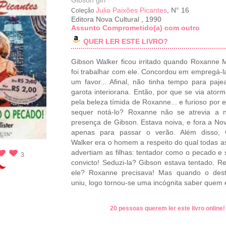
Gibson girl
Julia Paixões Picantes
, N° 16
Coleção
Editora Nova Cultural
,
1990
Assunto Comprometido(a) com outro
QUER LER ESTE LIVRO?
Gibson Walker ficou irritado quando Roxanne
foi trabalhar com ele. Concordou em empregá-
um favor... Afinal, não tinha tempo para paj
garota interiorana. Então, por que se via ator
pela beleza tímida de Roxanne... e furioso por 
sequer notá-lo? Roxanne não se atrevia a n
presença de Gibson. Estava noiva, e fora a No
apenas para passar o verão. Além disso, 
Walker era o homem a respeito do qual todas 
advertiam as filhas: tentador como o pecado e s
3
convicto! Seduzi-la? Gibson estava tentado. Res
ele? Roxanne precisava! Mas quando o dest
uniu, logo tornou-se uma incógnita saber quem 
20 pessoas querem ler este livro online