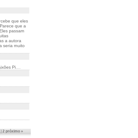
rcebe que eles
 Parece que a
. Eles passam
uitas
s a autora
a seria muito
xões Pi....
1]
2
próximo »