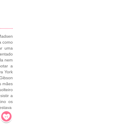
 Madsen
la como
ear uma
mentado
ela nem
otar a
va York
Gibson
as mães
olteiro
istir a
ino os
estava
!