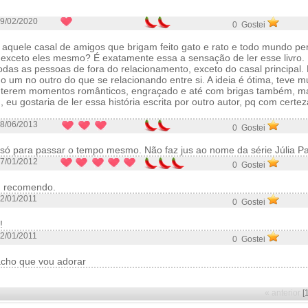
9/02/2020
0 Gostei
aquele casal de amigos que brigam feito gato e rato e todo mundo pe
, exceto eles mesmo? É exatamente essa a sensação de ler esse livro.
todas as pessoas de fora do relacionamento, exceto do casal principal
um no outro do que se relacionando entre si. A ideia é ótima, teve m
 terem momentos românticos, engraçado e até com brigas também, ma
 eu gostaria de ler essa história escrita por outro autor, pq com certez
8/06/2013
0 Gostei
, só para passar o tempo mesmo. Não faz jus ao nome da série Júlia Pai
7/01/2012
0 Gostei
!! recomendo.
2/01/2011
0 Gostei
!
2/01/2011
0 Gostei
! acho que vou adorar
« anterior
[