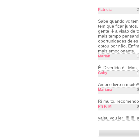
Patricia
2
Sabe quando vc tem 
tem que ficar juntos
gente lê a visão de 
mais tempo pensando 
oportunidades deles
optou por não. Enfim,
mais emocionante.
Mariah
1
É. Divertido é...Mas
Gaby
1
Amei o livro ri muito
Mariana
0
Ri muito, recomendo
Pri P/ Mi
0
valeu vou ler !!!!!!!!