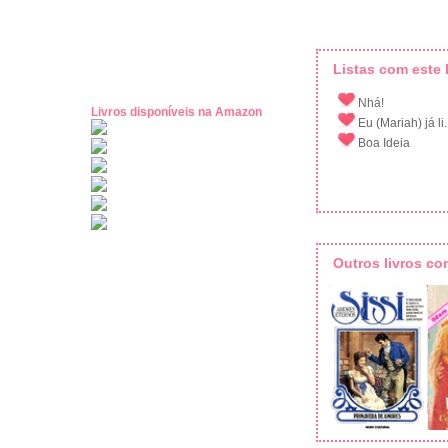
Listas com este l
Nhá!
Livros disponíveis na Amazon
Eu (Mariah) já li.
Boa Ideia
Outros livros c