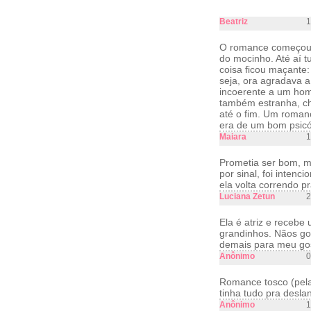
Beatriz
1
O romance começou m
do mocinho. Até aí t
coisa ficou maçante
seja, ora agradava a
incoerente a um hom
também estranha, ch
até o fim. Um roman
era de um bom psicó
Maiara
1
Prometia ser bom, ma
por sinal, foi intenc
ela volta correndo pr
Luciana Zetun
2
Ela é atriz e recebe
grandinhos. Nãos gos
demais para meu go
Anônimo
0
Romance tosco (pela 
tinha tudo pra desla
Anônimo
1