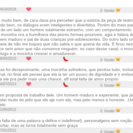
4/10/2016
0 Gostei
uito bem, de cara dava pra perceber que a estória da peça de teat
udo bem, os diálogos eram inteligentes e divertidos. Porém do meio para
: de um lado um homem totalmente estranho, com um comportamento b
 mocinha ora a humilhava das piores formas possíveis, agia e falava 
em maduro e pai de duas crianças pré-adolescentes. Do outro lado 
eia de não me toques que não sabia o que queria da vida. E ficou ne
ce sem amor que não convence ninguém, no caso desse casal, o moci
logo e a mocinha crescer e amadurecer...
9/04/2015
0 Gostei
s foi decepcionante, uma mocinha sofredora, que perdoa tudo, inclus
ional, no final até pensei que ela ia ter um pouco de dignidade e ir emb
a ele pra pedir mais uma chance, aff total falta de amor proprio
4/07/2013
0 Gostei
 um proposta de trabalho dele. Um homem maduro e experiente, que já 
tei muito do jeito que ele aje com ela, mas pelo menos é honesto...U
sto.
1/05/2012
0 Gostei
falta de uma palavra q defina o indefinivel), personalgens sem noção. 
nchar, mas se torna totalmente sem graça
7/01/2012
0 Gostei