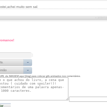
stei,achei muito sem sal.
« anterio
 romance!
 URL da IMAGEM aqui
[/img] para colocar gifs animados nos comentários.