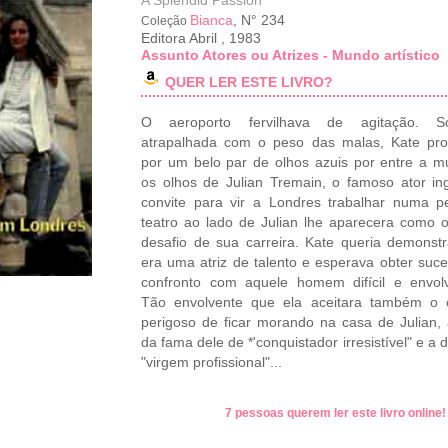
A Splendid Passion
Bianca
, N° 234
Coleção
Editora Abril
,
1983
Assunto Atores ou Atrizes - Mundo artístico
QUER LER ESTE LIVRO?
O aeroporto fervilhava de agitação. So
atrapalhada com o peso das malas, Kate pro
por um belo par de olhos azuis por entre a mu
os olhos de Julian Tremain, o famoso ator in
convite para vir a Londres trabalhar numa 
teatro ao lado de Julian lhe aparecera como 
desafio de sua carreira. Kate queria demonst
era uma atriz de talento e esperava obter suc
confronto com aquele homem difícil e envolv
Tão envolvente que ela aceitara também o c
perigoso de ficar morando na casa de Julian,
da fama dele de *'conquistador irresistível" e a 
"virgem profissional"...
7 pessoas querem ler este livro online