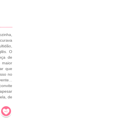
zinha,
curava
ltidão,
glês. O
peça de
o maior
rar que
esso no
ente...
onvite
 apesar
dela, de
!