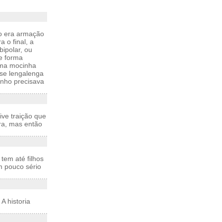
ro era armação
 o final, a
ipolar, ou
de forma
uma mocinha
sse lengalenga
nho precisava
ive traição que
ora, mas então
tem até filhos
m pouco sério
A historia