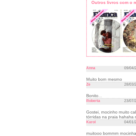
Outros livros com o
Anna
09/04/
Muito bom mesmo
Ze
28/03/
Bonito...
Roberta
23/07/
Gostei, mocinho muito cal
tórridas na praia hahaha
Karol
04/01/
muitooo bommm mocinha c