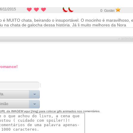
6/11/2015
0 Gostei
ro é MUITO chata, beirando o insuportável. O mocinho é maravilhoso, 
iu na chata de galocha dessa história. Já li muito melhores da Nora
« anterio
 romance!
 URL da IMAGEM aqui
[/img] para colocar gifs animados nos comentários.