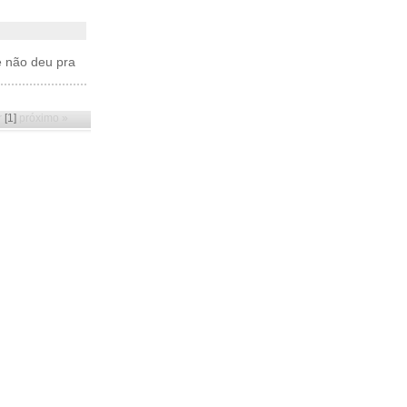
e não deu pra
r
[1]
próximo »