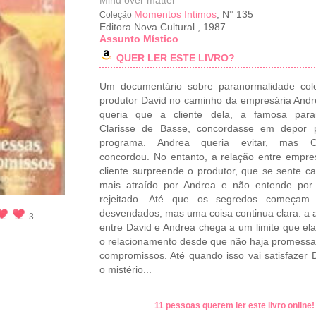
Mind over matter
Momentos Intimos
, N° 135
Coleção
Editora Nova Cultural
,
1987
Assunto Místico
QUER LER ESTE LIVRO?
Um documentário sobre paranormalidade col
produtor David no caminho da empresária Andr
queria que a cliente dela, a famosa para
Clarisse de Basse, concordasse em depor 
programa. Andrea queria evitar, mas Cl
concordou. No entanto, a relação entre empre
cliente surpreende o produtor, que se sente c
mais atraído por Andrea e não entende por
rejeitado. Até que os segredos começam
desvendados, mas uma coisa continua clara: a 
3
entre David e Andrea chega a um limite que ela
o relacionamento desde que não haja promess
compromissos. Até quando isso vai satisfazer 
o mistério...
11 pessoas querem ler este livro online