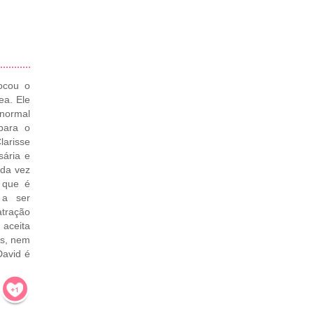
ocou o
ea. Ele
normal
para o
arisse
sária e
ada vez
 que é
 a ser
atração
 aceita
as, nem
David é
!