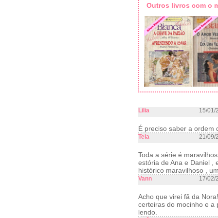
Outros livros com o
Lilia
15/01/
É preciso saber a ordem do
Teia
21/09/
Toda a série é maravilhosa
estória de Ana e Daniel ,
histórico maravilhoso , u
Vann
17/02/
Acho que virei fã da Nora!
certeiras do mocinho e a 
lendo.