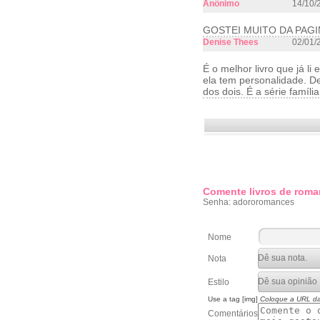
Anônimo
14/10/
GOSTEI MUITO DA PAGI
Denise Thees
02/01/
É o melhor livro que já li
ela tem personalidade. De
dos dois. É a série famíl
Comente livros de roma
Senha: adororomances
Nome
Nota
Estilo
Use a tag [img]
Coloque a URL d
Comentários