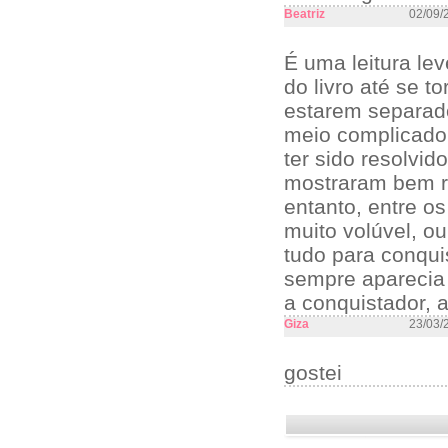
Beatriz
02/09/
É uma leitura l
do livro até se t
estarem separad
meio complicado,
ter sido resolvi
mostraram bem re
entanto, entre o
muito volúvel, o
tudo para conqui
sempre aparecia 
a conquistador, 
Giza
23/03/
gostei