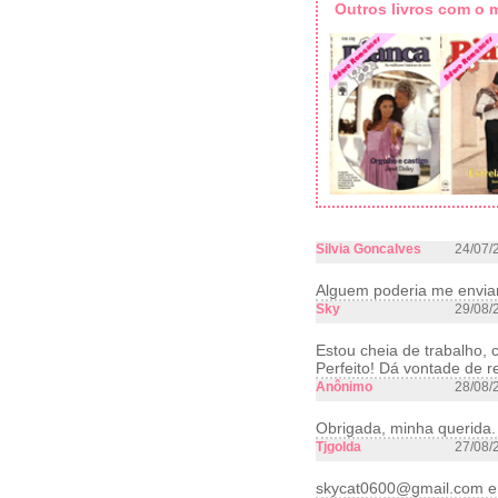
Outros livros com o
Silvia Goncalves
24/07/
Alguem poderia me enviar
Sky
29/08/
Estou cheia de trabalho,
Perfeito! Dá vontade de re
Anônimo
28/08/
Obrigada, minha querida.
Tjgolda
27/08/
skycat0600@gmail.com e