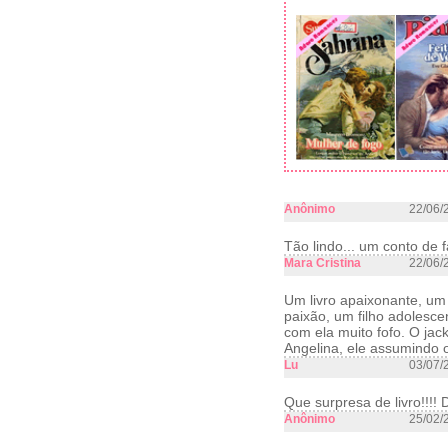
Anônimo
22/06/
Tão lindo... um conto de f
Mara Cristina
22/06/
Um livro apaixonante, um
paixão, um filho adolesc
com ela muito fofo. O ja
Angelina, ele assumindo o
Lu
03/07/
Que surpresa de livro!!!! D
Anônimo
25/02/