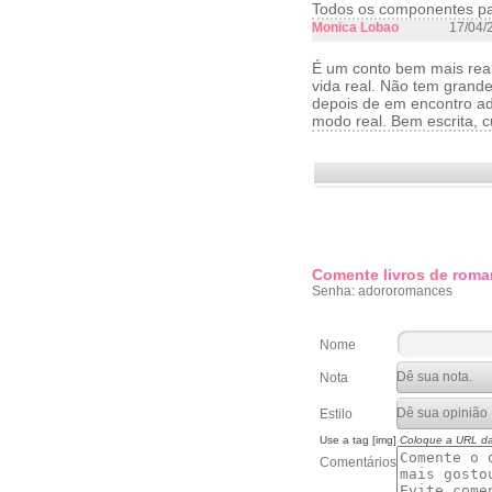
Todos os componentes pa
Monica Lobao
17/04/
É um conto bem mais realís
vida real. Não tem grand
depois de em encontro ad
modo real. Bem escrita, cu
Comente livros de roma
Senha: adororomances
Nome
Nota
Estilo
Use a tag [img]
Coloque a URL d
Comentários