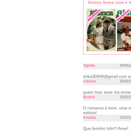
Outros livros com o
Tjgolda
30/06/
drika30608@gmail.com e
Adriana
30/06/
quem tiver esse me envi
Beatriz
25/02/
O romance é bom, uma ve
estória!
Ariadne
25/02/
Que livrinho fofo!!! Amei!