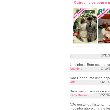
Outros livros com o
Lu
13/11/
Lindinho... Bem escrito, 
Anônimo
11/10/
Não li nenhuma linha espec
Cris
06/01/
Bem meigo, simples e româ
Karol Xavier
05/09/
Não gostei da historia, m
mocinha não é chata e l