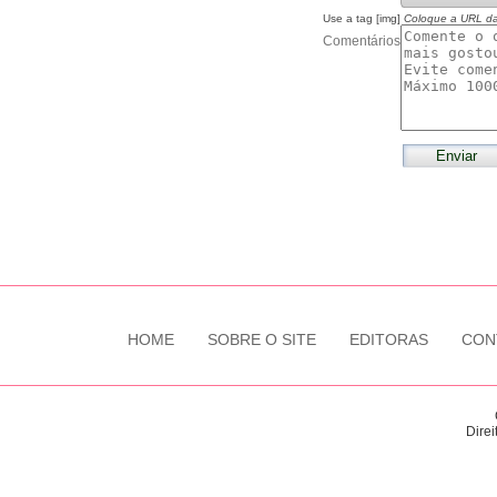
Use a tag [img]
Coloque a URL d
Comentários
HOME
SOBRE O SITE
EDITORAS
CON
Direi