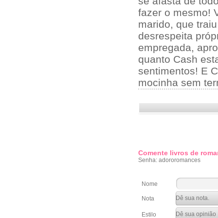
se afasta de to
fazer o mesmo! V
marido, que traiu
desrespeita próp
empregada, aprov
quanto Cash esta
sentimentos! E Ca
mocinha sem term
Comente livros de roma
Senha: adororomances
Nome
Nota
Estilo