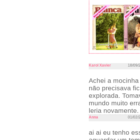
Karol Xavier
18/09/
Achei a mocinha 
não precisava fi
explorada. Toma
mundo muito err
leria novamente.
Anna
01/02/
ai ai eu tenho es
aguardar um tem