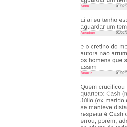
Anna
01/02/
ai ai eu tenho es
aguardar um tem
Anonimo
01/02/
e o cretino do m
autora nao arrum
os homens que sá
assim
Beatriz
01/02/
Quem crucificou 
quarteto: Cash (
Júlio (ex-marido
se manteve dista
respeita é Cash 
errou, porém, ad