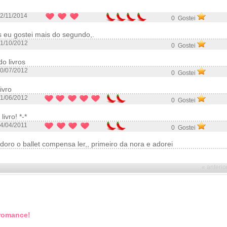
2/11/2014
0 Gostei
s eu gostei mais do segundo,.
1/10/2012
0 Gostei
o livros
0/07/2012
0 Gostei
ivro
1/06/2012
0 Gostei
livro! *-*
4/04/2011
0 Gostei
doro o ballet compensa ler,, primeiro da nora e adorei
« anterio
 romance!