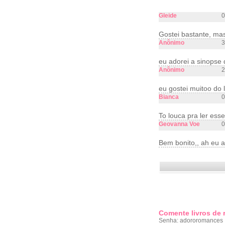
Gleide
0
Gostei bastante, ma
Anônimo
3
eu adorei a sinopse d
Anônimo
2
eu gostei muitoo do l
Bianca
0
To louca pra ler esse 
Geovanna Voe
0
Bem bonito,, ah eu a
Comente livros de
Senha: adororomances