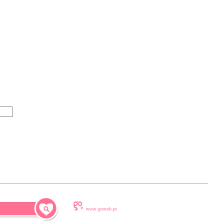
www.goweb.pt