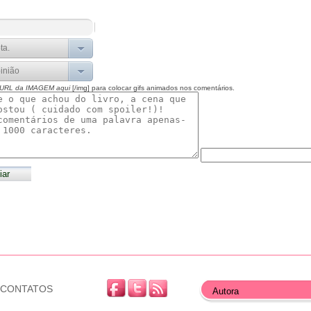
 URL da IMAGEM aqui
[/img] para colocar gifs animados nos comentários.
CONTATOS