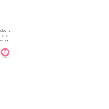
sfecho
eira...
em seu
!