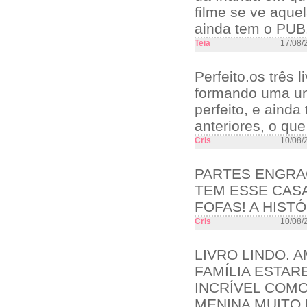
filme se ve aque
ainda tem o PUB.
Teia
17/08/
Perfeito.os três 
formando uma un
perfeito, e ainda
anteriores, o qu
Cris
10/08/
PARTES ENGRA
TEM ESSE CASA
FOFAS! A HISTÓ
Cris
10/08/
LIVRO LINDO. 
FAMÍLIA ESTAR
INCRÍVEL COMO
MENINA MUITO 