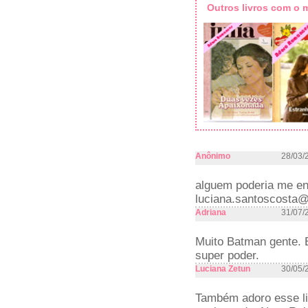
Outros livros com o
Anônimo
28/03/
alguem poderia me envi
luciana.santoscosta
Adriana
31/07/
Muito Batman gente. 
super poder.
Luciana Zetun
30/05/
Também adoro esse livr