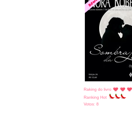
Raking do livro
Ranking Hot
Votos:
8