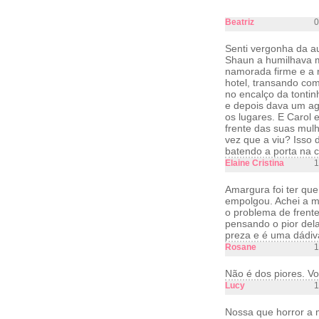
Beatriz
0
Senti vergonha da au
Shaun a humilhava ma
namorada firme e a 
hotel, transando com
no encalço da tontin
e depois dava um ag
os lugares. E Carol 
frente das suas mul
vez que a viu? Isso 
batendo a porta na 
Elaine Cristina
1
Amargura foi ter que
empolgou. Achei a mo
o problema de frente
pensando o pior del
preza e é uma dádiva
Rosane
1
Não é dos piores. V
Lucy
1
Nossa que horror a m