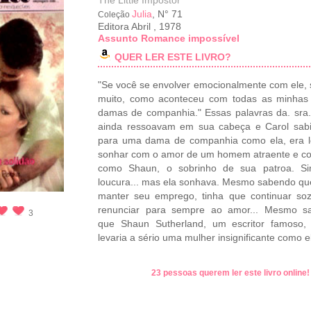
The Little Impostor
Julia
, N° 71
Coleção
Editora Abril
,
1978
Assunto Romance impossível
QUER LER ESTE LIVRO?
"Se você se envolver emocionalmente com ele, 
muito, como aconteceu com todas as minhas 
damas de companhia." Essas palavras da. sra.
ainda ressoavam em sua cabeça e Carol sabi
para uma dama de companhia como ela, era l
sonhar com o amor de um homem atraente e c
como Shaun, o sobrinho de sua patroa. Si
loucura... mas ela sonhava. Mesmo sabendo qu
manter seu emprego, tinha que continuar so
renunciar para sempre ao amor... Mesmo s
3
que Shaun Sutherland, um escritor famoso, 
levaria a sério uma mulher insignificante como el
23 pessoas querem ler este livro online