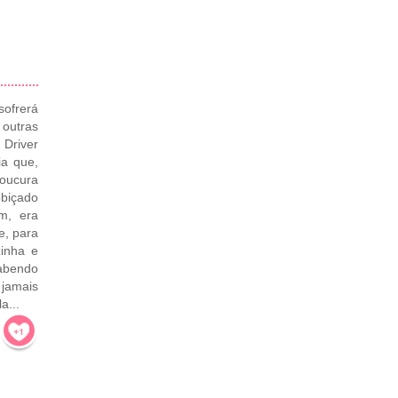
sofrerá
outras
 Driver
a que,
oucura
obiçado
m, era
e, para
zinha e
abendo
jamais
a...
!