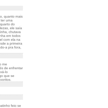
xo, quanto mais
u ter uma
 quarto do
dezas, ele saía
linha, chutava
inha em todos
el com ela na
sde a primeira
do-a pra fora,
ão me
és de enfrentar
xá-lo
go que se
voritos.
atinho feio se