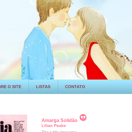
RE O SITE
LISTAS
CONTATO
Amarga Solidão
Lilian Peake