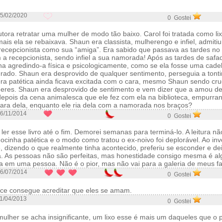
5/02/2020
0 Gostei
tora retratar uma mulher de modo tão baixo. Carol foi tratada como li
is ela se rebaixava. Shaun era classista, mulherengo e infiel, admiti
recepcionista como sua “amiga”. Era sabido que passava as tardes no
 a recepcionista, sendo infiel a sua namorada! Após as tardes de safa
ha agredindo-a física e psicologicamente, como se ela fosse uma cade
rado. Shaun era desprovido de qualquer sentimento, perseguia a tont
era patética ainda ficava excitada com o cara, mesmo Shaun sendo cru
heres. Shaun era desprovido de sentimento e vem dizer que a amou de
depois da cena animalesca que ele fez com ela na biblioteca, empurran
cara dela, enquanto ele ria dela com a namorada nos braços?
6/11/2014
0 Gostei
 ler esse livro até o fim. Demorei semanas para terminá-lo. A leitura n
cinha patética e o modo como tratou o ex-noivo foi deplorável. Ao inv
, dizendo o que realmente tinha acontecido, preferiu se esconder e dei
a. As pessoas não são perfeitas, mas honestidade consigo mesma é al
 em uma pessoa. Não é o pior, mas não vai para a galeria de meus fa
6/07/2014
0 Gostei
oce consegue acreditar que eles se amam.
1/04/2013
0 Gostei
ulher se acha insignificante, um lixo esse é mais um daqueles que o p