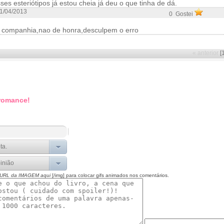
ses esteriótipos já estou cheia já deu o que tinha de dá.
1/04/2013
0 Gostei
companhia,nao de honra,desculpem o erro
« anterior
[
 romance!
 URL da IMAGEM aqui
[/img] para colocar gifs animados nos comentários.