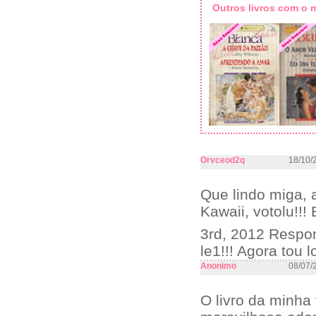
Outros livros com o
Orvceod2q
18/10/
Que lindo miga, a
Kawaii, votolu!!
3rd, 2012 Respon
le1!!! Agora tou 
Anonimo
08/07/
O livro da minha 