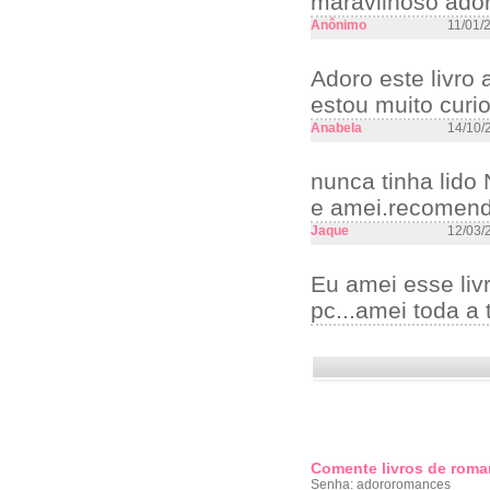
maravilhoso ador
Anônimo
11/01/
Adoro este livro
estou muito curio
Anabela
14/10/
nunca tinha lido 
e amei.recomendo
Jaque
12/03/
Eu amei esse livr
pc...amei toda a 
Comente livros de roma
Senha: adororomances