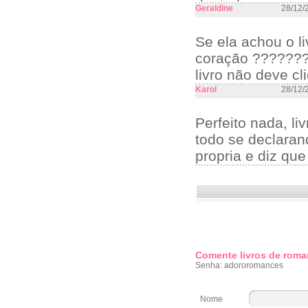
Geraldine
28/12/
Se ela achou o l
coração ???????
livro não deve cl
Karol
28/12/
Perfeito nada, l
todo se declaran
propria e diz qu
Comente livros de roma
Senha: adororomances
Nome