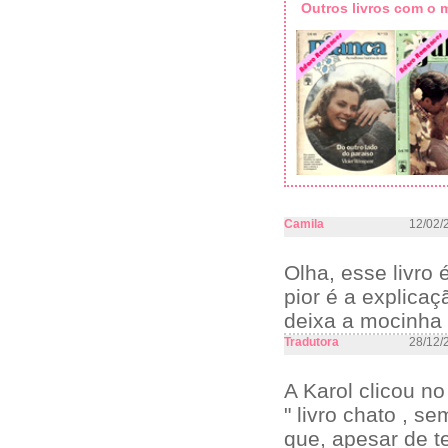
Outros livros com o
Camila
12/02/
Olha, esse livro
pior é a explicaçã
deixa a mocinha 
Tradutora
28/12/
A Karol clicou n
" livro chato , s
que, apesar de t