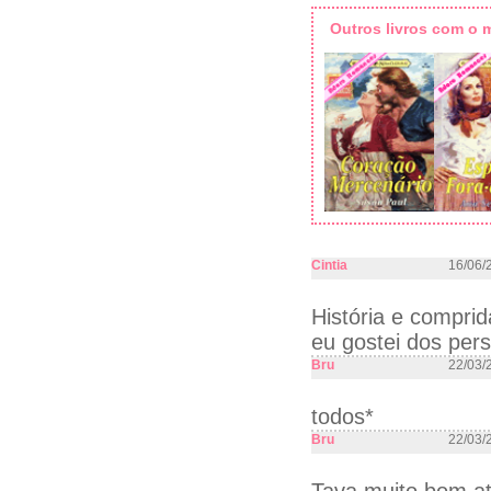
Outros livros com o
Cintia
16/06/
História e compri
eu gostei dos pe
Bru
22/03/
todos*
Bru
22/03/