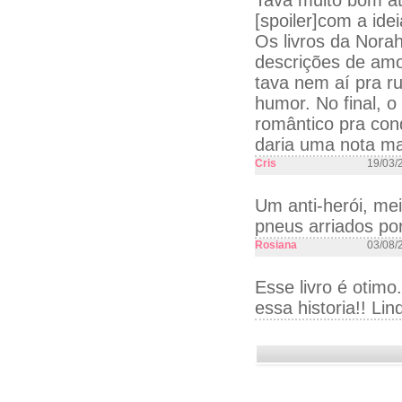
Tava muito bom at
[spoiler]com a ide
Os livros da Nora
descrições de amo
tava nem aí pra r
humor. No final, 
romântico pra conq
daria uma nota ma
Cris
19/03/
Um anti-herói, me
pneus arriados po
Rosiana
03/08/
Esse livro é otim
essa historia!! Lin