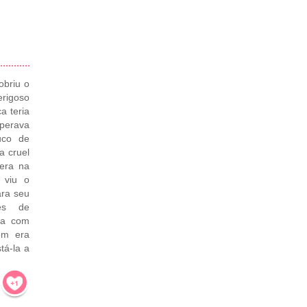
obriu o
rigoso
a teria
sperava
uco de
a cruel
era na
 viu o
ra seu
es de
nha com
em era
tá-la a
!