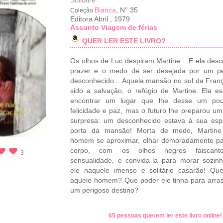
Solitaire
Bianca
, N° 35
Coleção
Editora Abril
,
1979
Assunto Viagem de férias
QUER LER ESTE LIVRO?
Os olhos de Luc despiram Martine... E ela desc
prazer e o medo de ser desejada por um pe
desconhecido... Aquela mansão no sul da Franç
sido a salvação, o refúgio de Martine. Ela e
encontrar um lugar que lhe desse um po
felicidade e paz, mas o futuro lhe preparou um
surpresa: um desconhecido estava à sua esp
porta da mansão! Morta de medo, Martine
homem se aproximar, olhar demoradamente pa
corpo, com os olhos negros faiscant
3
sensualidade, e convida-la para morar sozi
ele naquele imenso e solitário casarão! Qu
aquele homem? Que poder ele tinha para arras
um perigoso destino?
65 pessoas querem ler este livro online