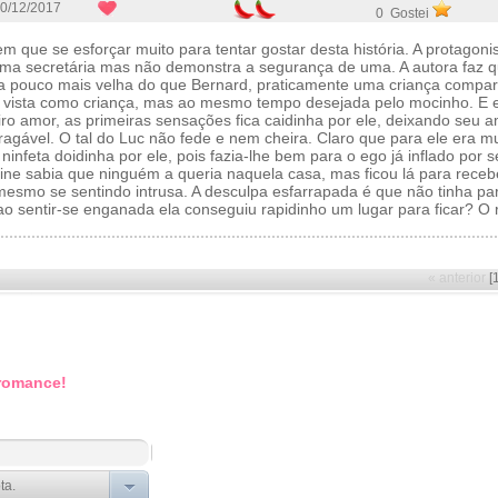
0/12/2017
0 Gostei
m que se esforçar muito para tentar gostar desta história. A protagoni
a secretária mas não demonstra a segurança de uma. A autora faz q
era pouco mais velha do que Bernard, praticamente uma criança compa
 é vista como criança, mas ao mesmo tempo desejada pelo mocinho. E 
ro amor, as primeiras sensações fica caidinha por ele, deixando seu 
ragável. O tal do Luc não fede e nem cheira. Claro que para ele era mu
ninfeta doidinha por ele, pois fazia-lhe bem para o ego já inflado por 
ine sabia que ninguém a queria naquela casa, mas ficou lá para receb
esmo se sentindo intrusa. A desculpa esfarrapada é que não tinha par
o sentir-se enganada ela conseguiu rapidinho um lugar para ficar? O
« anterior
[
 romance!