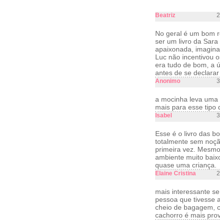
Beatriz
2
No geral é um bom r
ser um livro da Sara
apaixonada, imaginad
Luc não incentivou 
era tudo de bom, a ú
antes de se declarar
Anonimo
3
a mocinha leva uma 
mais para esse tipo 
Isabel
3
Esse é o livro das b
totalmente sem noçã
primeira vez. Mesmo
ambiente muito baixo
quase uma criança.
Elaine Cristina
2
mais interessante s
pessoa que tivesse 
cheio de bagagem, c
cachorro é mais prov