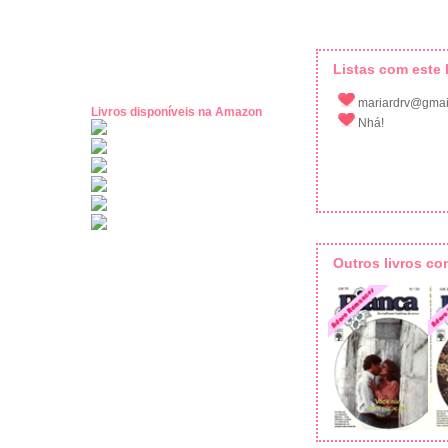
Listas com este l
mariardrv@gmai
Livros disponíveis na Amazon
Nhá!
Outros livros c