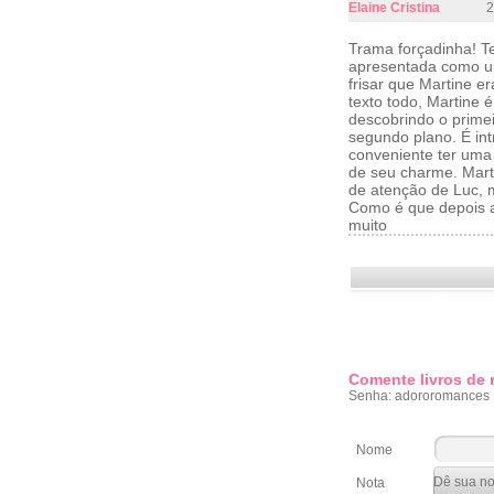
Elaine Cristina
2
Trama forçadinha! Te
apresentada como um
frisar que Martine 
texto todo, Martine
descobrindo o primei
segundo plano. É int
conveniente ter uma 
de seu charme. Mart
de atenção de Luc, m
Como é que depois a
muito
Comente livros de
Senha: adororomances
Nome
Nota