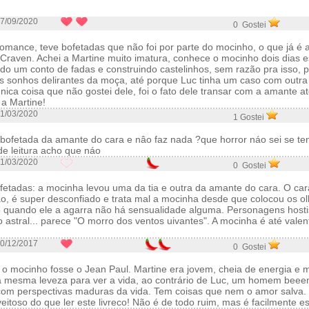
7/09/2020
0 Gostei
omance, teve bofetadas que não foi por parte do mocinho, o que já é 
 Craven. Achei a Martine muito imatura, conhece o mocinho dois dias 
o um conto de fadas e construindo castelinhos, sem razão pra isso, po
os sonhos delirantes da moça, até porque Luc tinha um caso com outra
nica coisa que não gostei dele, foi o fato dele transar com a amante at
 a Martine!
1/03/2020
1 Gostei
bofetada da amante do cara e nâo faz nada ?que horror náo sei se te
de leitura acho que náo
1/03/2020
0 Gostei
ofetadas: a mocinha levou uma da tia e outra da amante do cara. O car
o, é super desconfiado e trata mal a mocinha desde que colocou os ol
 quando ele a agarra não há sensualidade alguma. Personagens host
 astral... parece "O morro dos ventos uivantes". A mocinha é até valen
0/12/2017
0 Gostei
e o mocinho fosse o Jean Paul. Martine era jovem, cheia de energia e
a mesma leveza para ver a vida, ao contrário de Luc, um homem beee
om perspectivas maduras da vida. Tem coisas que nem o amor salva.
eitoso do que ler este livreco! Não é de todo ruim, mas é facilmente e