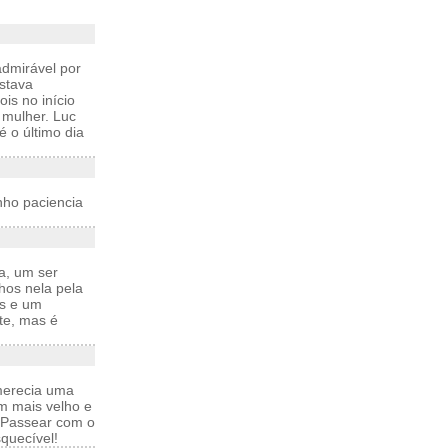
admirável por
estava
is no início
 mulher. Luc
é o último dia
nho paciencia
a, um ser
hos nela pela
is e um
te, mas é
 merecia uma
m mais velho e
 Passear com o
squecível!