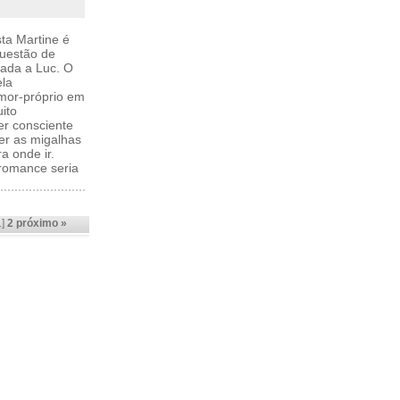
sta Martine é
uestão de
rada a Luc. O
ela
amor-próprio em
ito
ser consciente
er as migalhas
a onde ir.
 romance seria
1]
2
próximo »