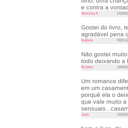
filho, uma crianç
e contra a vonta
Vanessa F.
24/09/
Gostei do livro,
agradável pena qu
Isabela
09/01/
Não gostei muito,
todo deixando a 
Brooke
19/08/
Um romance difer
em um casamento
porquê ela o dei
que vale muito 
sensuais...casa
Jane
10/08/