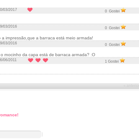
0/03/2017
0 Gostei
9/03/2016
0 Gostei
 a impressão,que a barraca está meio armada!
9/03/2016
0 Gostei
 o mocinho da capa está de barraca armada? :O
6/06/2011
1 Gostei
« anterio
 romance!