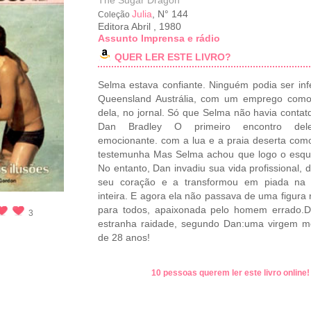
The Sugar Dragon
Julia
, N° 144
Coleção
Editora Abril
,
1980
Assunto Imprensa e rádio
QUER LER ESTE LIVRO?
Selma estava confiante. Ninguém podia ser inf
Queensland Austrália, com um emprego como
dela, no jornal. Só que Selma não havia conta
Dan Bradley O primeiro encontro del
emocionante. com a lua e a praia deserta com
testemunha Mas Selma achou que logo o esqu
No entanto, Dan invadiu sua vida profissional, d
seu coração e a transformou em piada na 
inteira. E agora ela não passava de uma figura r
para todos, apaixonada pelo homem errado.
3
estranha raidade, segundo Dan:uma virgem m
de 28 anos!
10 pessoas querem ler este livro online