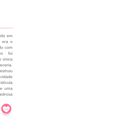
eliz em
 era o
tdo com
es foi
o única
eceria.
estruiu
cidade
idícula
De uma
edrosa
!