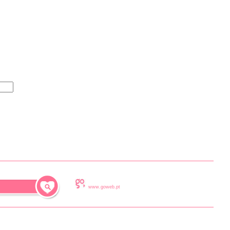
www.goweb.pt