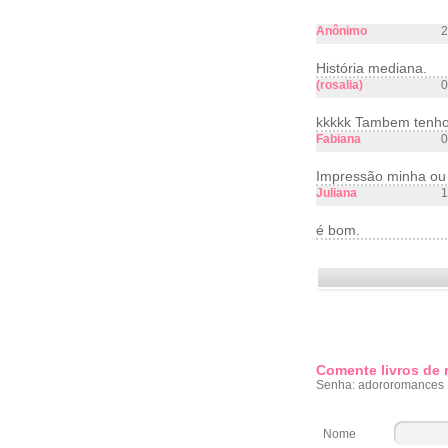
Anônimo
2
História mediana.
(rosalia)
0
kkkkk Tambem tenho
Fabiana
0
Impressão minha ou
Juliana
1
é bom.
Comente livros de
Senha: adororomances
Nome