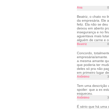
Ana
0
Beatriz, o chato no 
da empresária. Ele ac
feliz. Ela não se de
deixou em aberto pra 
insegurança e no fin
aguentava mais luta
alguém de carne e os
Beatriz
0
Concordo, totalment
empresária/amante. 
a mesma amante que 
que poderia ter muda
deles só pra não pa
em primeiro lugar dev
Anônimo
3
Tem uma descrição u
spoiler: que a ex es
esqueceu.
Anônimo
3
É sério que há uma 