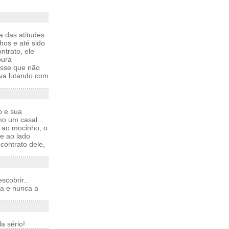
a das atitudes
lhos e até sido
ntrato, ele
pura
isse que não
ava lutando com
o e sua
o um casal...
 ao mocinho, o
e ao lado
contrato dele,
cobrir...
la e nunca a
a sério!