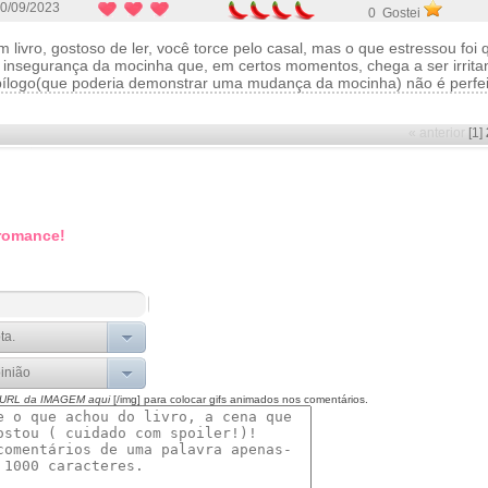
0/09/2023
0 Gostei
 livro, gostoso de ler, você torce pelo casal, mas o que estressou foi
a insegurança da mocinha que, em certos momentos, chega a ser irritan
epílogo(que poderia demonstrar uma mudança da mocinha) não é perfei
« anterior
[1]
 romance!
 URL da IMAGEM aqui
[/img] para colocar gifs animados nos comentários.