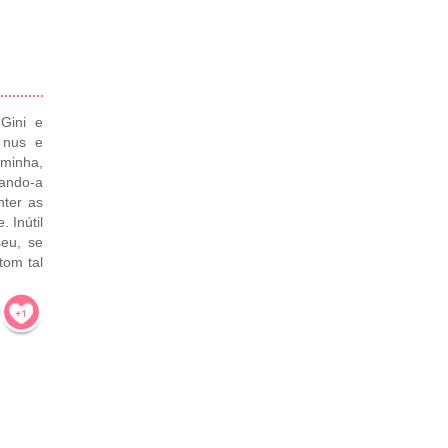
 Gini e
 nus e
 minha,
ando-a
nter as
 Inútil
seu, se
tom tal
!