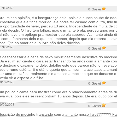
1/10/2023
0 Gostei
livro, minha opinião, é a insegurança dela, pois ele nunca soube de nad
reditava que ela tinha morrido, ele podia ter casado com outra, tido fi
u a oportunidade de viver, perdeu 13 anos. Independente de multa de co
ela decidir. O livro tem falhas, mas o irritante é ela, perdeu anos por 
al não teve um epílogo pra mostrar que ela superou. A amante ainda d
r com o fantasma dela e que pelo menos, depois que ela retorna , est
so. Qto ao amor dele, o livro não deixa dúvidas.
1/10/2023
0 Gostei
e desnecessária a cena de sexo minuciosamente descritiva do mocinh
Já é ruim suficiente o cara estar transando há anos com a amante com
destruiu o casamento dele, detalhe este que parece não foi revelado
do o rumo estória. E o otário queria que a mocinha aceitasse a amant
gar uma multa? se realmente ele amasse a mocinha que se danasse o 
eria vir a esposa e a filha!
0/09/2023
0 Gostei
m pouco picante para mostrar como era o relacionamento antes de des
tava viva, pois eles se reencontram 13 anos depois. Ele era louco por e
0/09/2023
0 Gostei
descrição do mocinho transando com a amante nesse livro??????? Fal