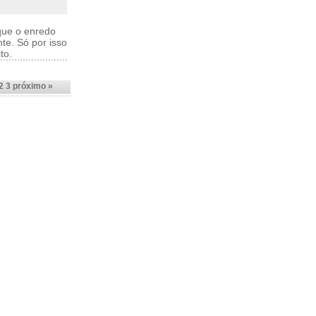
 que o enredo
te. Só por isso
to.
2
3
próximo »