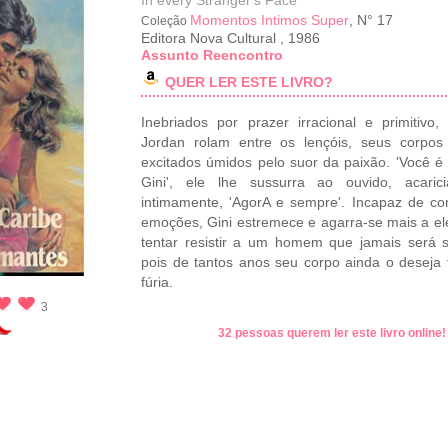
In every Stranger's Face
Momentos Intimos Super
, N° 17
Coleção
Editora Nova Cultural
,
1986
Assunto Reencontro
QUER LER ESTE LIVRO?
Inebriados por prazer irracional e primitivo,
Jordan rolam entre os lençóis, seus corpos
excitados úmidos pelo suor da paixão. 'Você é
Gini', ele lhe sussurra ao ouvido, acarici
intimamente, 'AgorA e sempre'. Incapaz de co
emoções, Gini estremece e agarra-se mais a ele.
tentar resistir a um homem que jamais será 
pois de tantos anos seu corpo ainda o deseja 
fúria.
3
32 pessoas querem ler este livro online