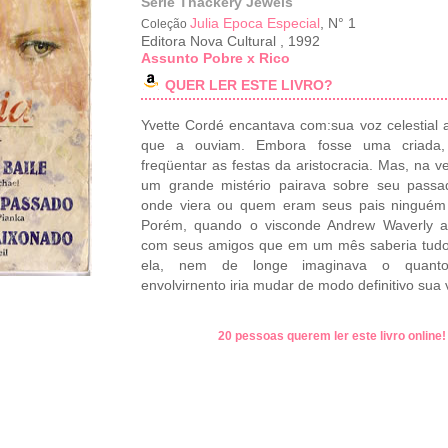
Série Thackery Jewels
Julia Epoca Especial
, N° 1
Coleção
Editora Nova Cultural
,
1992
Assunto Pobre x Rico
QUER LER ESTE LIVRO?
Yvette Cordé encantava com:sua voz celestial 
que a ouviam. Embora fosse uma criada,
freqüentar as festas da aristocracia. Mas, na v
um grande mistério pairava sobre seu passa
onde viera ou quem eram seus pais ninguém 
Porém, quando o visconde Andrew Waverly a
com seus amigos que em um mês saberia tudo
ela, nem de longe imaginava o quant
envolvirnento iria mudar de modo definitivo sua v
20 pessoas querem ler este livro online