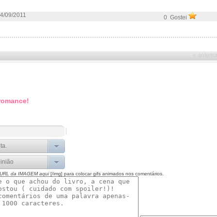
4/09/2011
0 Gostei
« anterio
 romance!
 URL da IMAGEM aqui
[/img] para colocar gifs animados nos comentários.