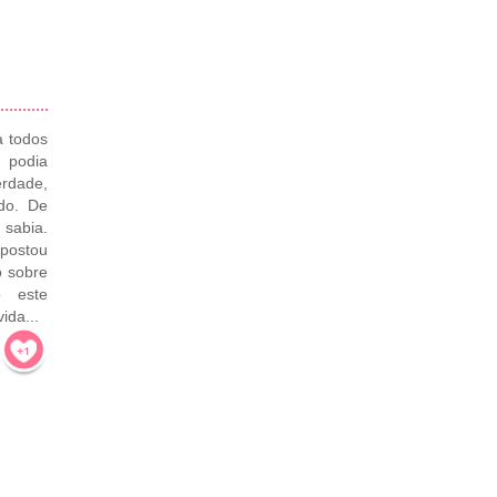
a todos
 podia
erdade,
do. De
sabia.
postou
 sobre
o este
ida...
!