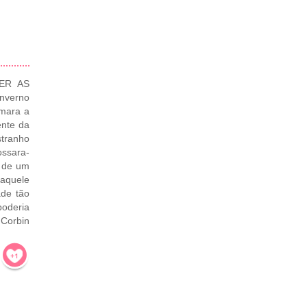
ER AS
verno
rmara a
ente da
stranho
ossara-
a de um
quele
ade tão
poderia
Corbin
!