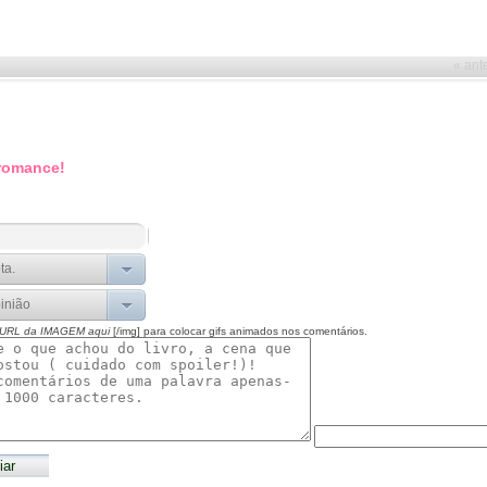
« ant
 romance!
 URL da IMAGEM aqui
[/img] para colocar gifs animados nos comentários.