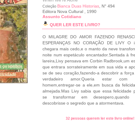
When We're Alone
Bianca Duas Historias
, N° 494
Coleção
Editora Nova Cultural
,
1990
Assunto Cotidiano
QUER LER ESTE LIVRO?
O MILAGRE DO AMOR FAZENDO RENASC
ESPERANÇAS NO CORAÇÃO DE LIVY O in
chegara mais cedo,e o manto da neve transfo
noite num espetáculo encantador.Sentada à fr
lareira,Livy pensava em Corbin Radbrook,um e
que entrara sorrateiramente em sua vida e ap
se de seu coração,fazendo-a descobrir a forç
verdadeiro amor.Queria estar com a
homem,entregar-se a ele,em busca da felicid
almejada.Mas Livy sabia que essa felicidade 
se transformar em desespero,quando 
descobrisse o segredo que a atormentava.
32 pessoas querem ler este livro online